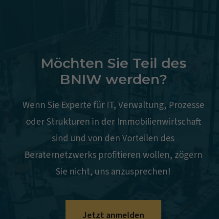
auf gemeinsame Ressourcen zurückgreifen. So
entsteht eine Art Sozietät, die in der
gegenseitigen Unterstützung in Verbindung mit
eigenverantwortlichen Tätigkeiten zu einem für
Möchten Sie Teil des
BNIW werden?
alle Seiten fairen und optimalen Ergebnis
führen.
Wenn Sie Experte für IT, Verwaltung, Prozesse
oder Strukturen in der Immobilienwirtschaft
sind und von den Vorteilen des
Beraternetzwerks profitieren wollen, zögern
Sie nicht, uns anzusprechen!
Jetzt anmelden