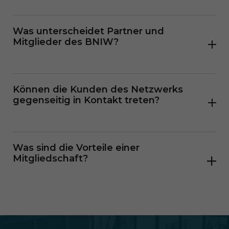
Was unterscheidet Partner und
Mitglieder des BNIW?
Partner verfügen über ein kuratiertes Software-,
Können die Kunden des Netzwerks
Dienstleistungs- bzw. Beratungsangebot,
gegenseitig in Kontakt treten?
welches wir als BNIW den Portalnutzern aus der
Immobilienwirtschaft anbieten.
Was sind die Vorteile einer
Mitgliedschaft?
Mitglieder sind zusätzlich dem BNIW aktiv
angeschlossen. Sie können unter dem Label des
BNIW von ihm vermittelte Aufträge abwickeln,
mit anderen Mitgliedern in Kontakt treten und